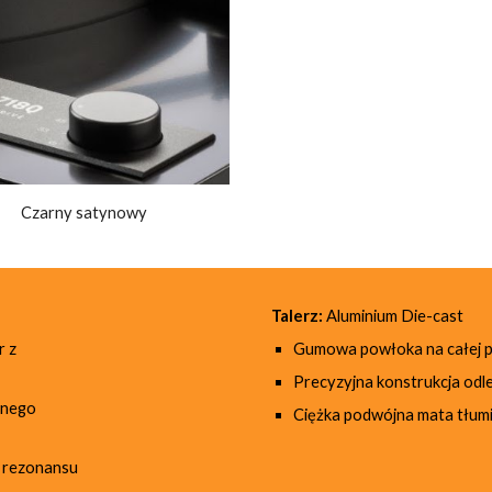
Czarny satynowy
Talerz:
Aluminium Die-cast
r z
Gumowa powłoka na całej p
Precyzyjna konstrukcja odl
znego
Ciężka podwójna mata tłum
i rezonansu