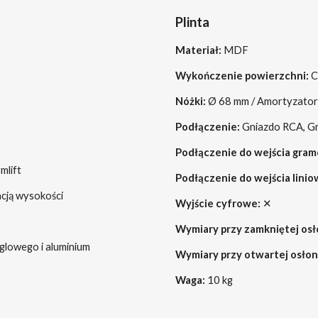
Plinta
Materiał:
MDF
Wykończenie powierzchni:
C
Nóżki:
Ø 68 mm / Amortyzatory
Podłączenie:
Gniazdo RCA, G
Podłączenie do wejścia gr
mlift
Podłączenie do wejścia lini
cją wysokości
Wyjście cyfrowe:
✕
Wymiary przy zamkniętej osł
lowego i aluminium
Wymiary przy otwartej osłon
Waga:
10 kg