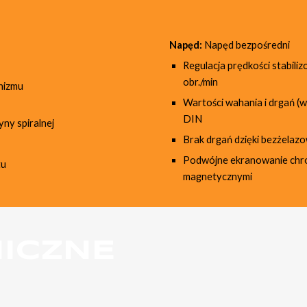
Napęd:
Napęd bezpośredni
Regulacja prędkości stabili
obr./min
nizmu
Wartości wahania i drgań (
DIN
yny spiralnej
Brak drgań dzięki bezżela
Podwójne ekranowanie chro
tu
magnetycznymi
ICZNE