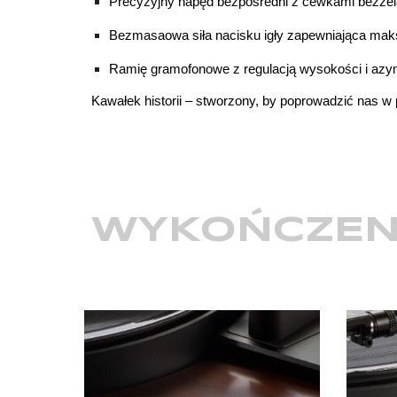
Precyzyjny napęd bezpośredni z cewkami bezże
Bezmasaowa siła nacisku igły zapewniająca ma
Ramię gramofonowe z regulacją wysokości i azy
Kawałek historii – stworzony, by poprowadzić nas w 
WYKOŃCZEN