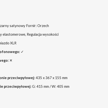
zarny satynowy Fornir: Orzech
 elastomerowe, Regulacja wysokości
niazdo XLR
amofonowego:
✓
owego:
✕
onie przeciwpyłowej:
435 x 367 x 155 mm
ie przeciwpyłowej:
G: 415 mm / W: 405 mm