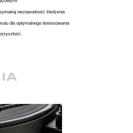
lazowymi
ksymalną niezawodność śledzenia
mutu dla optymalnego dostosowania
przyszłość.
IA