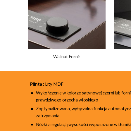
Wallnut Fornir
Plinta :
Lity MDF
Wykończenie w kolorze satynowej czerni lub forni
prawdziwego orzecha włoskiego
Zoptymalizowana, wyłączalna funkcja automatyc
zatrzymania
Nóżki z regulacją wysokości wyposażone w tłumik