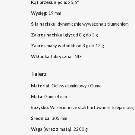
Kąt przesunięcia:
25,6°
Wysięg:
19 mm
Siła nacisku:
dynamicznie wyważona z tłumieniem
Zakres nacisku igły:
od 0 g do 3 g
Zakres masy wkładki:
od 3 g do 13 g
Wkładka fabryczna:
NIE
Talerz
Materiał:
Odlew aluminiowy / Guma
Mata:
Guma 4 mm
Łożysko:
Wrzeciono ze stali hartowanej, tuleja mosi
Średnica:
305 mm
Waga (wraz z matą):
2200 g