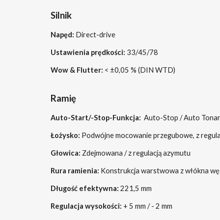
Silnik
Napęd:
Direct-drive
Ustawienia prędkości:
33/45/78
Wow & Flutter:
< ±0,0
5
% (DIN WTD)
Ramię
Auto-Start/-Stop-Funkcja:
Auto-Stop / Auto Tonar
Łożysko:
Podwójne mocowanie przegubowe, z regula
Głowica:
Zdejmowana / z regulacją azymutu
Rura ramienia:
Konstrukcja warstwowa z włókna węg
Długość efektywna:
221,5 mm
Regulacja wysokości:
+ 5 mm / - 2 mm