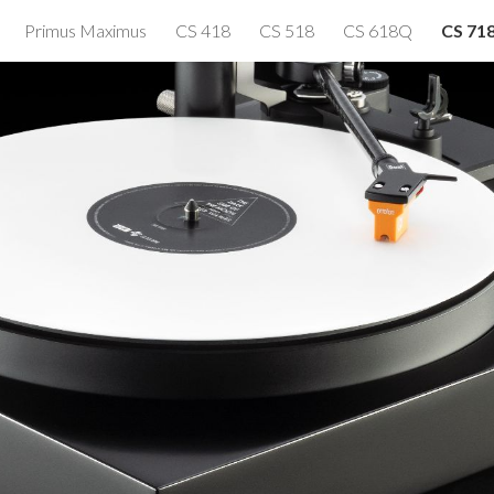
Primus Maximus
CS 418
CS 518
CS 618Q
CS 71
ip to main content
Skip to navigat