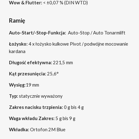
Wow & Flutter:
< ±0,0
7
% (DIN WTD)
Ramię
Auto-Start/-Stop-Funkcja:
Auto-Stop / Auto Tonarmlift
Łożysko:
4 x łożysko kulkowe Pivot / podwójne mocowanie
kardana
Długość efektywna:
221,5 mm
Kąt przesunięcia:
25,6°
Wysięg
:19 mm
Typ:
statycznie wyważony
Zakres nacisku trzpienia:
0 g bis 4 g
Waga wkładu Zakres:
5 g bis 9 g
Wkładka:
Ortofon 2M
Blue